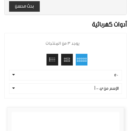
بحث محسن
أدوات كهربائية
يوجد 3 من المنتجات
50
الإسم من ي - أ