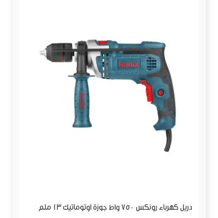
دريل كهرباء رونكس 750 واط جوزة اوتوماتيك 13 ملم