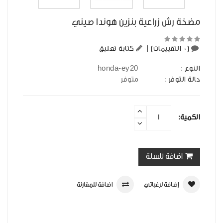
مضخة رش زراعية بنزين هوندا صيني
(0 التقييمات)
|
كتابة تعليق
honda-ey20
النوع :
حالة التوفر :
متوفر
الكمية:
اضافة للسلة
إضافة لرغباتي
اضافة للمقارنة