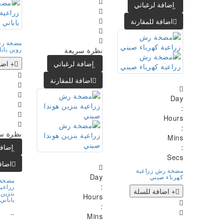
إضافة لرغباتي
اضافة للمقارنة
مضخة رش
روبن يابا
نظرة سريعة
إضافة لرغباتي
+ اضا
اضافة للمقارنة
Day
:
Hours
:
نظرة س
Mins
إضافة
:
Secs
اضاف
مضخة رش زراعية
Day
كهرباء صيني
مضخة
:
زراعية
+ اضافة للسلة
بنزين 
Hours
ياباني
:
..
Mins