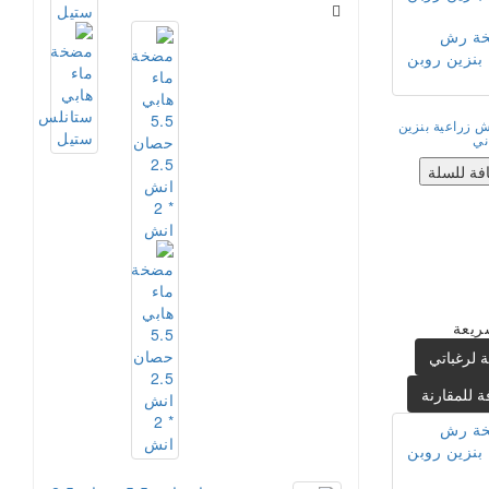
 زراعية بنزين
ني
فة للسلة
ريعة
 لرغباتي
ة للمقارنة