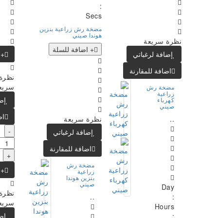
:
Secs
مضخة رش زراعية بنزين
هوندا صيني
نظرة سريعة
+ اضافة للسلة
إضافة لرغباتي
+ا
اضافة للمقارنة
نظرة
سريع
مضخة رش
زراعية
إض
كهرباء
صيني
اض
..
نظرة سريعة
-
إضافة لرغباتي
اضافة للمقارنة
+
مضخة رش
+ا
زراعية
بنزين هوندا
صيني
Day
نظرة
..
:
سريع
Hours
إض
: