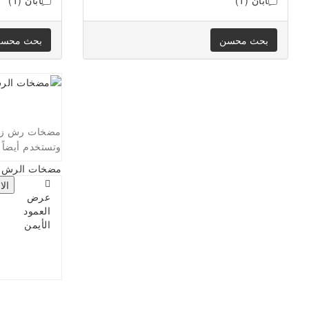
اليابان (1)
اليابان (1)
بحث محسن
بحث محس
مضخات رش زراع
وتستخدم أيضاً 
مضخات الرش ا
الا
عرض
العمود
الأيمن