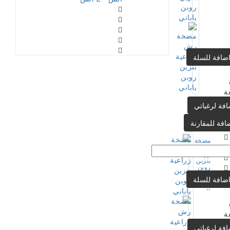
ضافة للسلة
ة
افة لرغباتي
افة للمقارنة
مضخة
رش
زراعية
بنزين
روبن
ياباني
ضافة للسلة
..
ة
افة لرغباتي