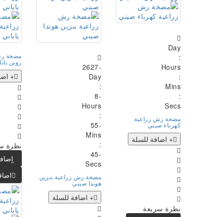
Day
مضخة رش
:
روبن يابا
-2627
Hours
+ اضا
Day
:
:
Mins
-8
:
Hours
Secs
:
مضخة رش زراعية
-55
كهرباء صيني
Mins
+ اضافة للسلة
:
نظرة س
-46
إضافة
Secs
اضاف
مضخة رش زراعية بنزين
هوندا صيني
+ اضافة للسلة
نظرة سريعة