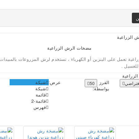
ن
مضخات الرش الزراعية
ية تعمل على البنزين أو الكهرباء ، تستخدم لرش المزروعات بالمبيدات
للغسيل .
لزراعية
الفرز
عرض:
شبكة
فتراضي
50
بواسطة:
شبكة
ا
قائمة
ا
قائمة-2
فهرس
ا