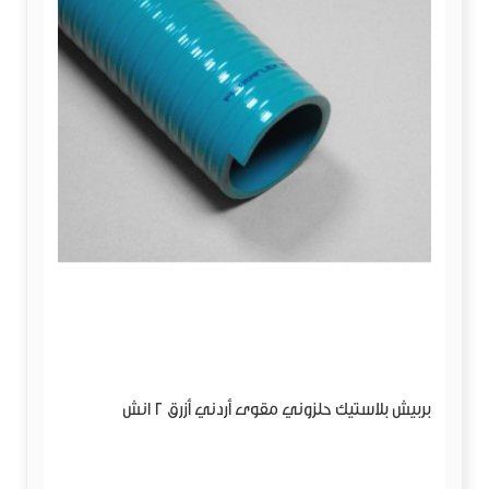
بربيش بلاستيك حلزوني مقوى أردني أزرق 2 انش