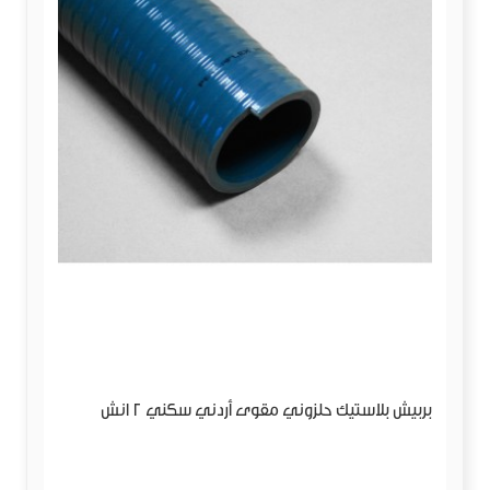
بربيش بلاستيك حلزوني مقوى أردني سكني 2 انش