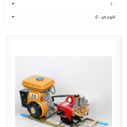
20
النوع (ي - أ)