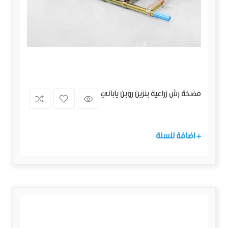
مضخة رش زراعية بنزين روبن ياباني
+ اضافة للسلة