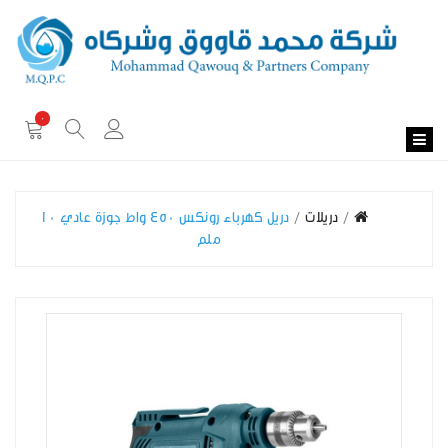
0
دريلات
دريل كهرباء رونكس 450 واط جوزة عادي 10
ملم