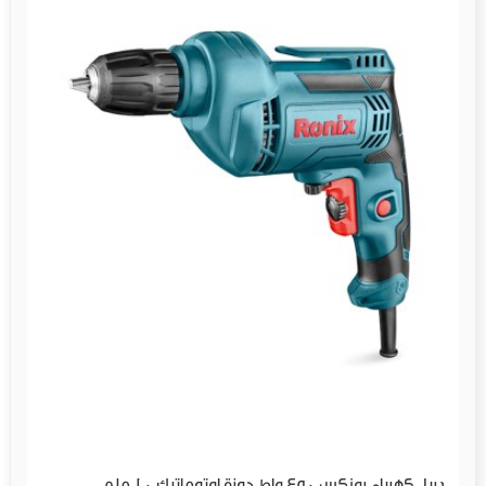
دريل كهرباء رونكس 450 واط جوزة اوتوماتيك 10 ملم