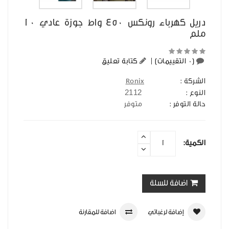
دريل كهرباء رونكس 450 واط جوزة عادي 10
ملم
(0 التقييمات)
|
كتابة تعليق
الشركة :
Ronix
2112
النوع :
حالة التوفر :
متوفر
الكمية:
اضافة للسلة
إضافة لرغباتي
اضافة للمقارنة