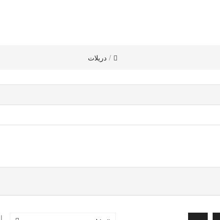
دريلات
ا