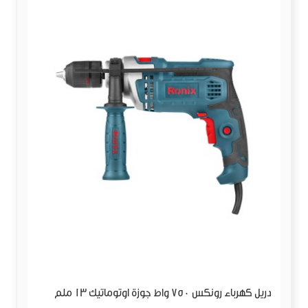
دريل كهرباء رونكس 750 واط جوزة اوتوماتيك 13 ملم