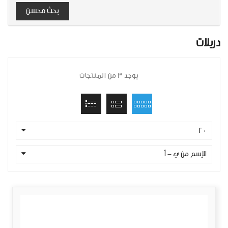
بحث محسن
دريلات
يوجد 3 من المنتجات
20
الإسم من ي - أ