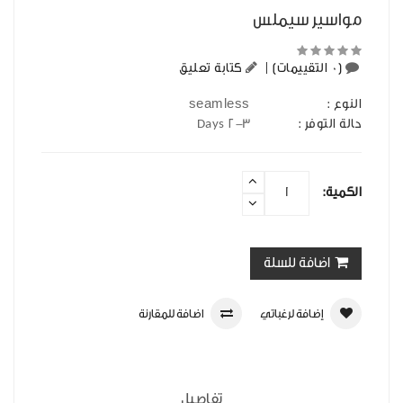
مواسير سيملس
(0 التقييمات)
|
كتابة تعليق
seamless
النوع :
حالة التوفر :
2-3 Days
الكمية:
اضافة للسلة
إضافة لرغباتي
اضافة للمقارنة
تفاصيل