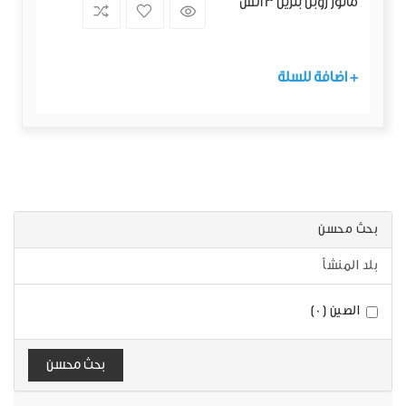
ماتور روبن بنزين 3 انش
+ اضافة للسلة
بحث محسن
بلد المنشأ
الصين (0)
بحث محسن