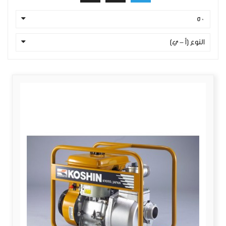
50
النوع (أ - ي)