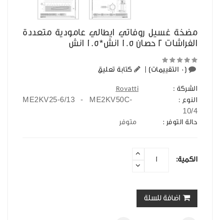
مضخة غسيل روفاتي ايطالي عامودية متعددة
الفراشات 2 حصان 1.5 انش*1.5 انش
(0 التقييمات)
|
كتابة تعليق
الشركة :
Rovatti
ME2KV25-6/13 - ME2KV50C-
النوع :
10/4
حالة التوفر :
متوفر
الكمية:
اضافة للسلة