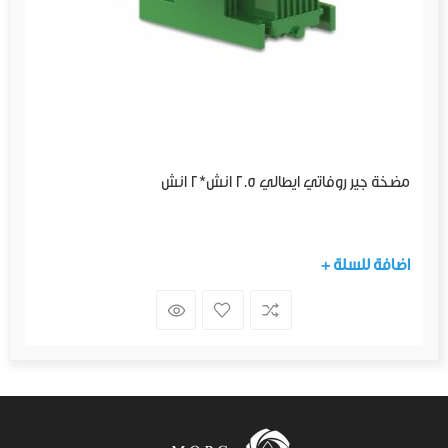
مضخة جير روفاتي ايطالي 2.5 انش*2 انش
+ اضافة للسلة