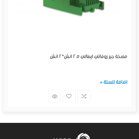
مضخة جير روفاتي ايطالي 2.5 انش*2 انش
+ اضافة للسلة