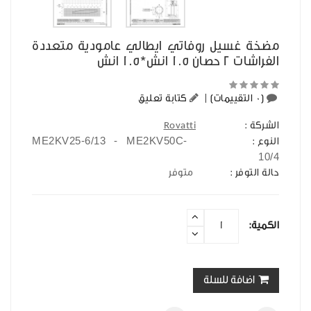
مضخة غسيل روفاتي ايطالي عامودية متعددة
الفراشات 2 حصان 1.5 انش*1.5 انش
(0 التقييمات)
|
كتابة تعليق
الشركة :
Rovatti
ME2KV25-6/13 - ME2KV50C-
النوع :
10/4
حالة التوفر :
متوفر
الكمية:
اضافة للسلة