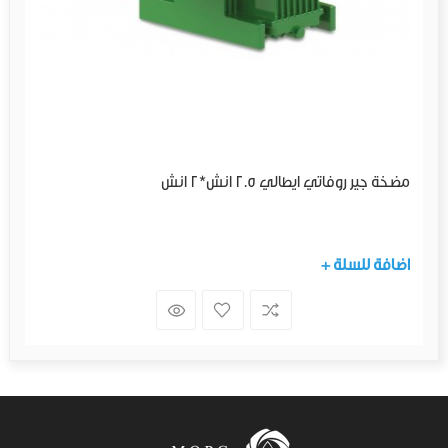
مضخة جير روفاتي ايطالي 2.5 انش*2 انش
+ اضافة للسلة