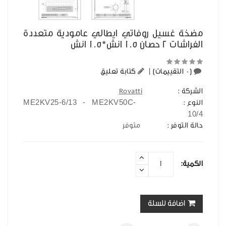
مضخة غسيل روفاتي ايطالي عامودية متعددة
الفراشات 2 حصان 1.5 انش*1.5 انش
(0 التقييمات)
|
كتابة تعليق
الشركة :
Rovatti
ME2KV25-6/13 - ME2KV50C-
النوع :
10/4
حالة التوفر :
متوفر
الكمية:
اضافة للسلة