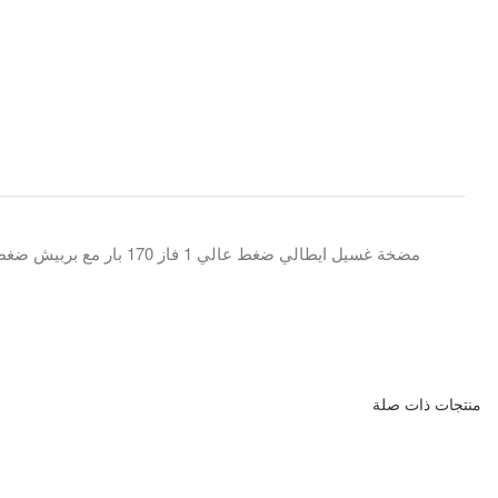
مضخة غسيل ايطالي ضغط عالي 1 فاز 170 بار مع بربيش ضغط طول 10 متر مع فرد غسيل
منتجات ذات صلة