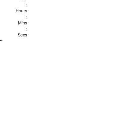
:
Hours
:
Mins
:
Secs
مض