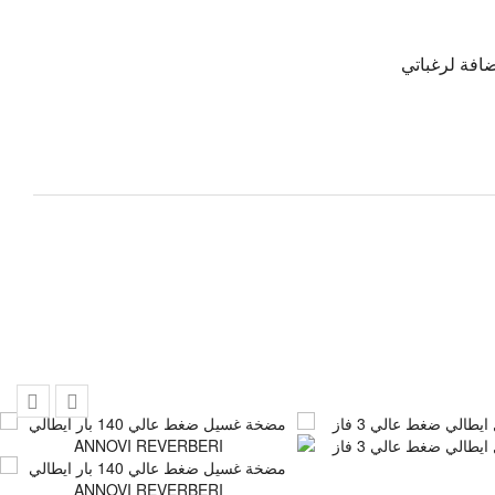
افة لرغباتي