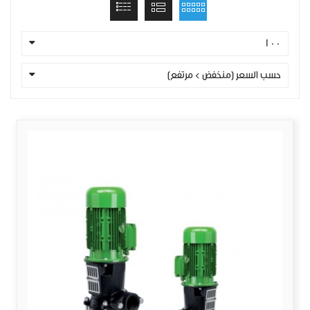
100
حسب السعر (منخفض > مرتفع)