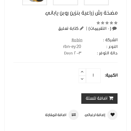
مضخة رش زراعية بنزين روبن ياباني
(0 التقييمات)
|
كتابة تعليق
الشركة :
Robin
rbn-ey20
النوع :
حالة التوفر :
2-3 Days
الكمية:
اضافة للسلة
إضافة لرغباتي
اضافة للمقارنة