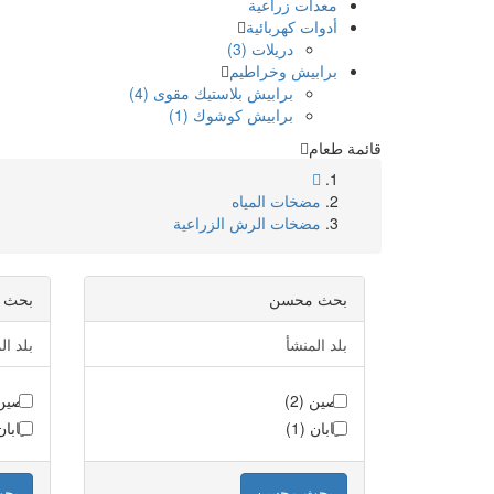
معدات زراعية
أدوات كهربائية
دريلات (3)
برابيش وخراطيم
برابيش بلاستيك مقوى (4)
برابيش كوشوك (1)
قائمة طعام
مضخات المياه
مضخات الرش الزراعية
بحث محسن
بحث 
بلد المنشأ
بلد ال
الصين (2)
الصين (
اليابان (1)
اليابان 
بحث محسن
بح