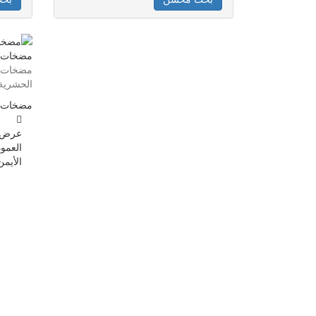
مضخات ا
مضخات رش
الحشرية 
مضخات ا
عرض
العمود
الأيمن