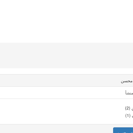
محسن
منشأ
2)
(1)
ث محسن