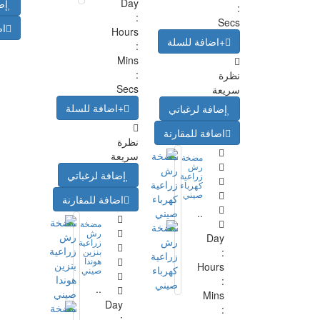
Day
إض
:
:
Secs
اض
Hours
+اضافة للسلة
:
Mins
:
نظرة
Secs
سريعة
+اضافة للسلة
إضافة لرغباتي
اضافة للمقارنة
نظرة
سريعة
مضخة
رش
إضافة لرغباتي
زراعية
كهرباء
صيني
اضافة للمقارنة
..
مضخة
رش
Day
زراعية
:
بنزين
هوندا
Hours
صيني
:
..
Mins
Day
:
: