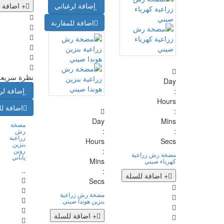
إضافة لرغباتي
+ اضافة 
اضافة للمقارنة
نظرة سريعة
Day
إضافة لر
:
Hours
اضافة لل
:
Day
Mins
مضخة
:
:
رش
زراعية
Hours
Secs
بنزين
:
روبن
مضخة رش زراعية
ياباني
Mins
كهرباء صيني
..
:
+ اضافة للسلة
Secs
مضخة رش زراعية
بنزين هوندا صيني
+ اضافة للسلة