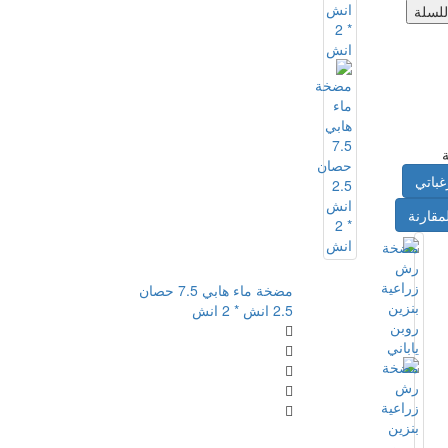
للسلة
غباتي
مقارنة
مضخة ماء هابي 7.5 حصان
2.5 انش * 2 انش