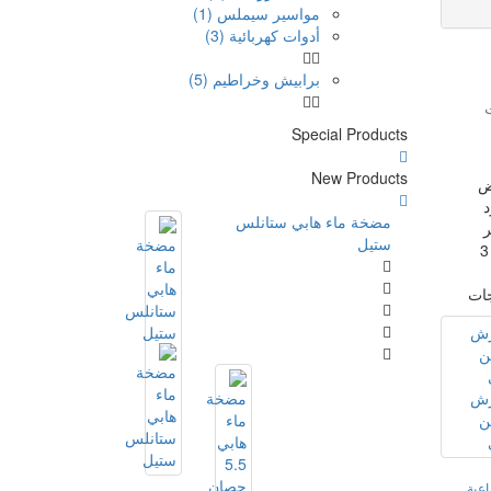
مواسير سيملس (1)
أدوات كهربائية (3)
برابيش وخراطيم (5)
Special Products
New Products
ض
د
مضخة ماء هابي ستانلس
ر
ستيل
يوجد 3
جات
عية