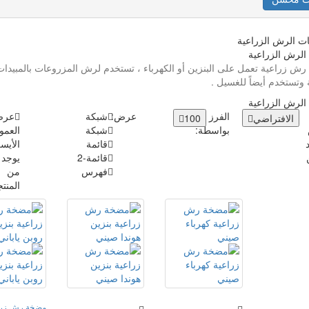
لرش الزراعية
 زراعية تعمل على البنزين أو الكهرباء ، تستخدم لرش المزروعات بالمبيدات
وتستخدم أيضاً للغسيل .
لرش الزراعية
الفرز
عرض:
شبكة
عر
الافتراضي
100
بواسطة:
شبكة
العمو
قائمة
الأيس
قائمة-2
فهرس
من
المنت
مضخة رش زرا