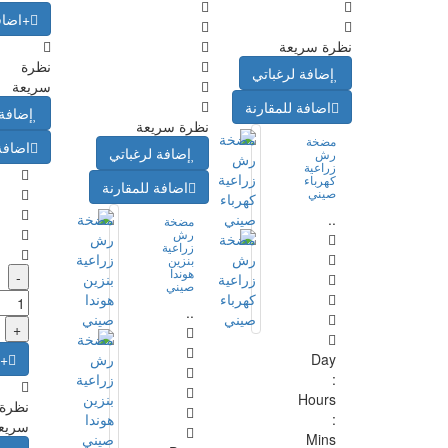
+اضاف
نظرة سريعة
نظرة
إضافة لرغباتي
سريعة
اضافة للمقارنة
إضافة 
نظرة سريعة
مضخة
اضافة
إضافة لرغباتي
رش
زراعية
كهرباء
اضافة للمقارنة
صيني
..
مضخة
رش
زراعية
بنزين
هوندا
-
صيني
..
+
Day
+ا
:
Hours
نظرة
:
سريع
Mins