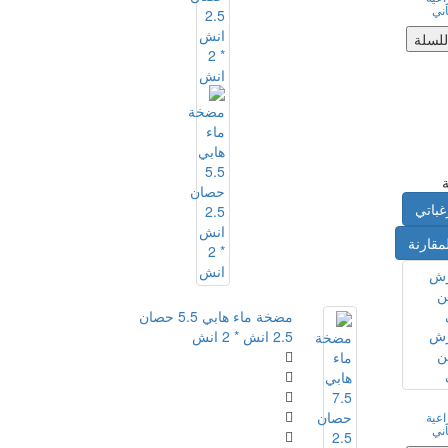
اني
للسلة
غباتي
مقارنة
مضخة ماء هابي 5.5 حصان
2.5 انش * 2 انش
عية
اني