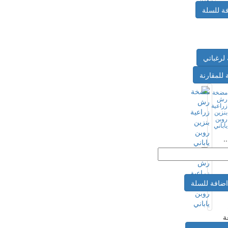
ة للسلة
لرغباتي
 للمقارنة
مضخة
رش
زراعية
بنزين
روبن
ياباني
..
ضافة للسلة
ة