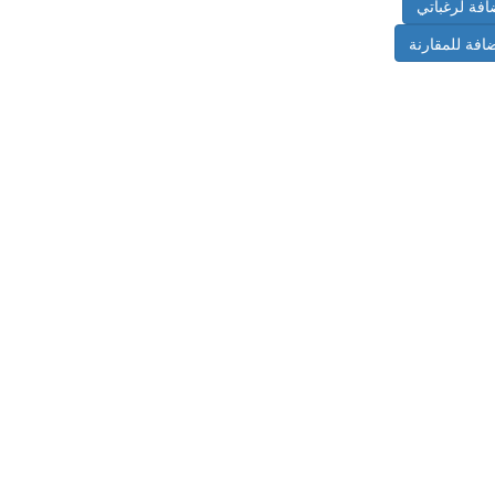
افة لرغباتي
افة للمقارنة