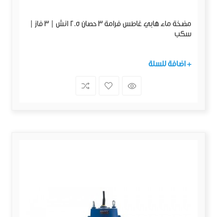
مضخة ماء هابي غاطس فرامة 3 حصان 2.5 انش | 3 فاز |
سكب
+ اضافة للسلة