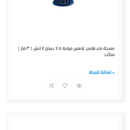
مضخة ماء هابي غاطس فرامة 7.5 حصان 4 انش | 3 فاز |
سكب
+ اضافة للسلة