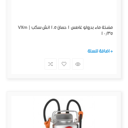
مضخة ماء بدرولو غاطس 1 حصان 1.5 انش سكب | VXm
10/35
+ اضافة للسلة