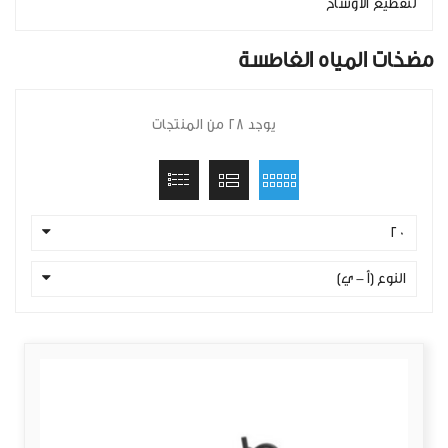
لتقطيع الأوساخ
مضخات المياه الغاطسة
يوجد 28 من المنتجات
20
النوع (أ - ي)