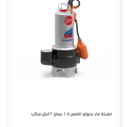
مضخة ماء بدرولو غاطس 1.5 حصان 2 انش سكب