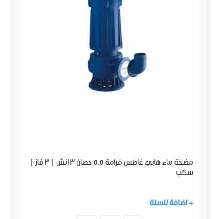
مضخة ماء هابي غاطس فرامة 5.5 حصان 3 انش | 3 فاز |
سكب
+ اضافة للسلة