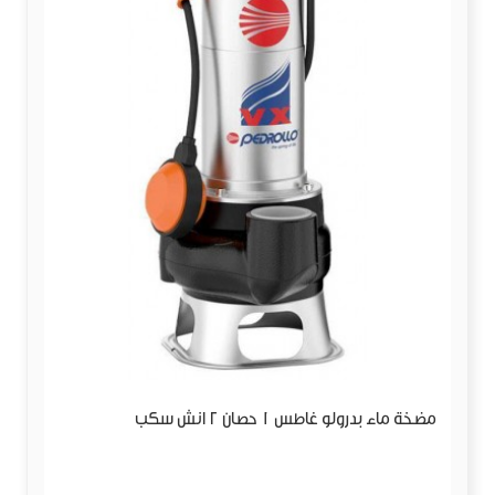
مضخة ماء بدرولو غاطس 1 حصان 2 انش سكب