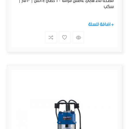
مضخة ماء هابي غاطس فرامة 10 حصان 4 انش | 3 فاز |
سكب
+ اضافة للسلة