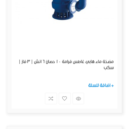
مضخة ماء هابي غاطس فرامة 10 حصان 6 انش | 3 فاز |
سكب
+ اضافة للسلة