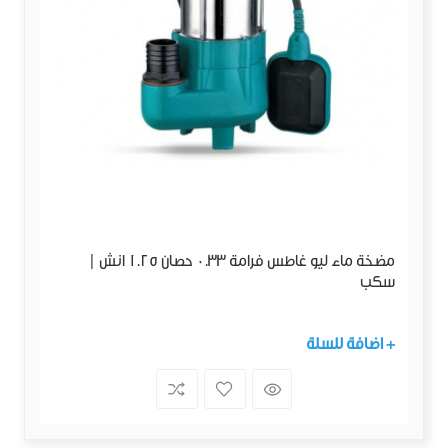
مضخة ماء ليو غاطس فرامة 0.33 حصان 1.25 انش |
سكب
+ اضافة للسلة