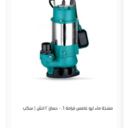
مضخة ماء ليو غاطس فرامة 0.6 حصان 2 انش | سكب