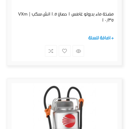
مضخة ماء بدرولو غاطس 1 حصان 1.5 انش سكب | VXm
10/35
+ اضافة للسلة