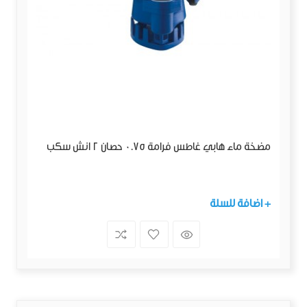
مضخة ماء هابي غاطس فرامة 0.75 حصان 2 انش سكب
+ اضافة للسلة