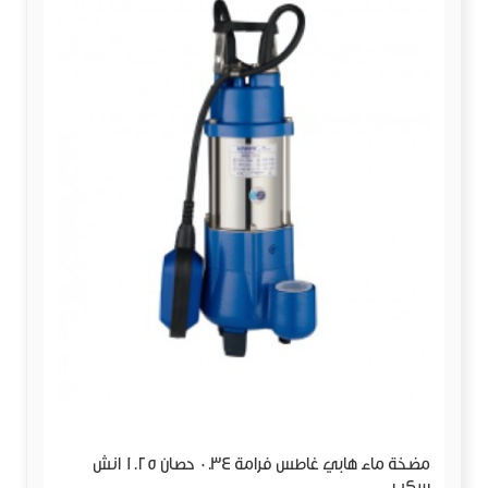
مضخة ماء هابي غاطس فرامة 0.34 حصان 1.25 انش
سكب