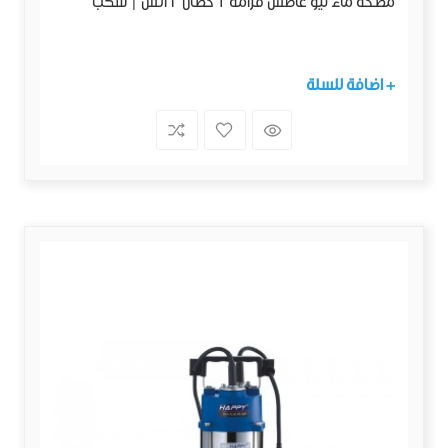
مضخة ماء ليو غاطس فرامة 1 حصان 2 انش | سكب
+ اضافة للسلة