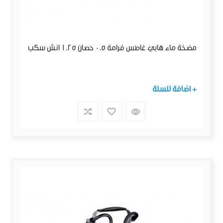
مضخة ماء هابي غاطس فرامة 0.5 حصان 1.25 انش سكب
+ اضافة للسلة