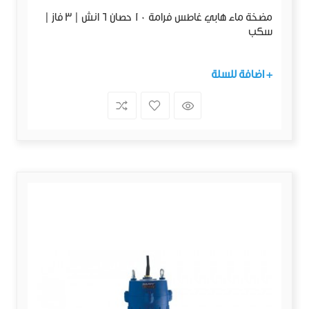
مضخة ماء هابي غاطس فرامة 10 حصان 6 انش | 3 فاز |
سكب
+ اضافة للسلة