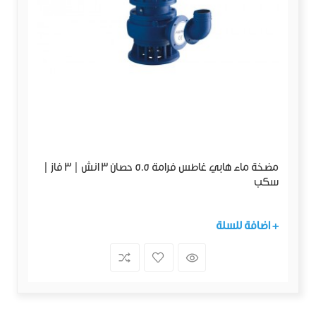
مضخة ماء هابي غاطس فرامة 5.5 حصان 3 انش | 3 فاز |
سكب
+ اضافة للسلة