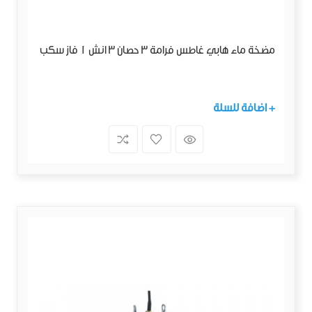
مضخة ماء هابي غاطس فرامة 3 حصان 3 انش 1 فاز سكب
+ اضافة للسلة