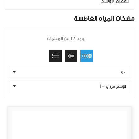
لتقطيع الأوساخ
مضخات المياه الغاطسة
يوجد 28 من المنتجات
50
الإسم من ي - أ