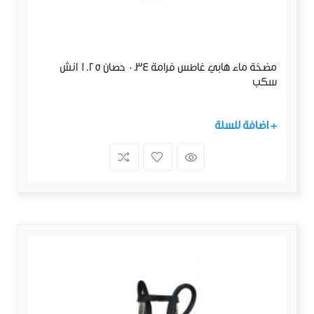
مضخة ماء هابي غاطس فرامة 0.34 حصان 1.25 انش
سكب
+ اضافة للسلة