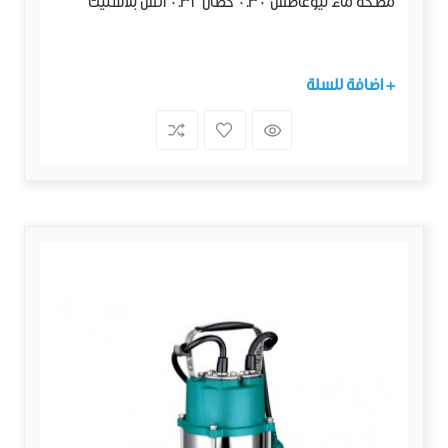
مضخة ماء ليوغاطس 0.30 حصان 0.32 انش بلاستيك
+ اضافة للسلة