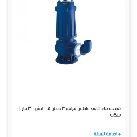
مضخة ماء هابي غاطس فرامة 3 حصان 2.5 انش | 3 فاز |
سكب
+ اضافة للسلة