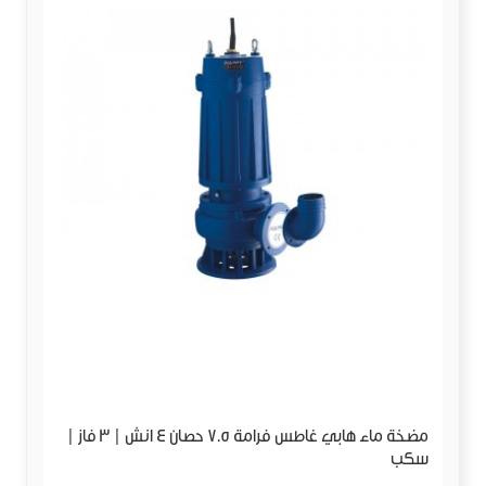
مضخة ماء هابي غاطس فرامة 7.5 حصان 4 انش | 3 فاز |
سكب