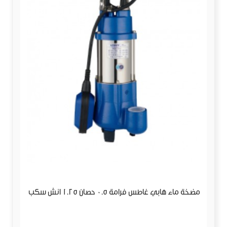
مضخة ماء هابي غاطس فرامة 0.5 حصان 1.25 انش سكب