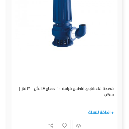
مضخة ماء هابي غاطس فرامة 10 حصان 4 انش | 3 فاز |
سكب
+ اضافة للسلة