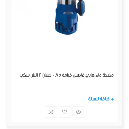
مضخة ماء هابي غاطس فرامة 0.75 حصان 2 انش سكب
+ اضافة للسلة