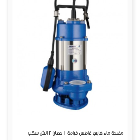
مضخة ماء هابي غاطس فرامة 1 حصان 2 انش سكب