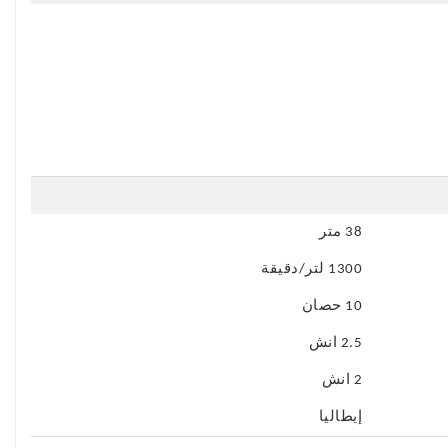
38 متر
1300 لتر/دقيقة
10 حصان
2.5 انش
2 انش
إيطاليا