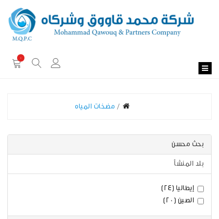
0
مضخات المياه
بحث محسن
بلد المنشأ
إيطاليا (24)
الصين (20)