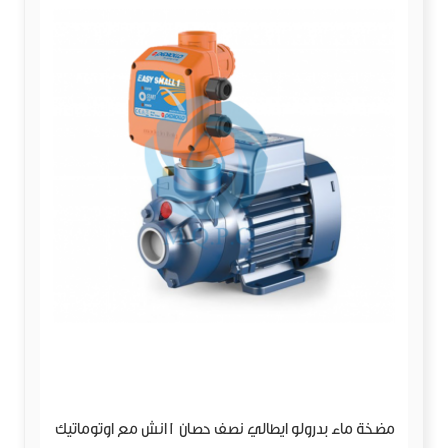
مضخة ماء بدرولو ايطالي نصف حصان 1انش مع اوتوماتيك