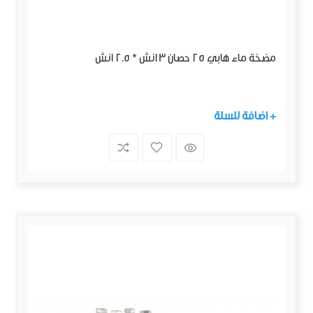
مضخة ماء هابي 25 حصان 3 انش * 2.5 انش
+ اضافة للسلة