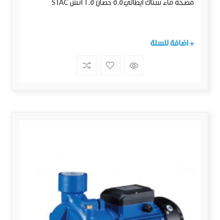
مضخة ماء ستاك ايطالي5.5 حصان 1.5 انش STAC
+ اضافة للسلة