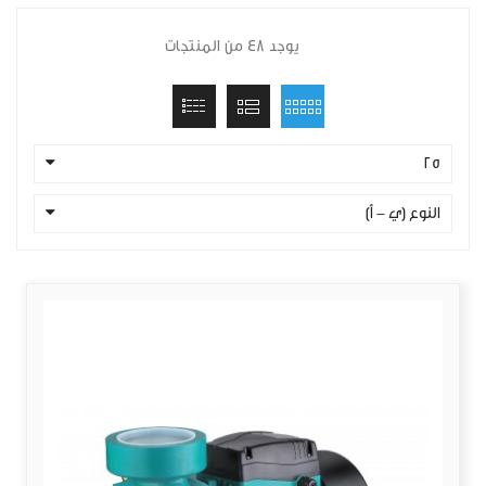
يوجد 48 من المنتجات
25
النوع (ي - أ)