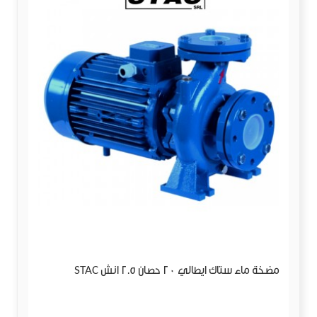
مضخة ماء ستاك ايطالي 20 حصان 2.5 انش STAC