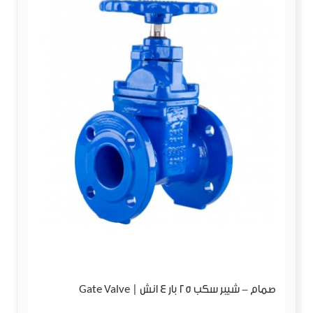
صمام - شيبر سكب 25 بار 4 انش | Gate Valve