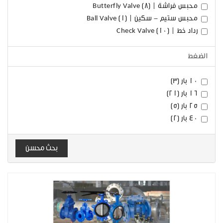
محبس فراشة | Butterfly Valve (8)
محبس ستيم - سكين | Ball Valve (1)
رداد خط | Check Valve (10)
الضغط
10 بار (3)
16 بار (21)
25 بار (5)
40 بار (2)
بحث محسن