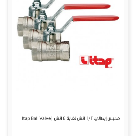
محبس إيطالي 1/2 انش لغاية 4 انش |Itap Ball Valve