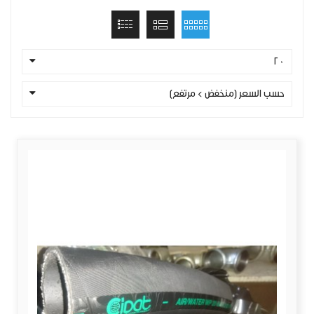
20
حسب السعر (منخفض > مرتفع)