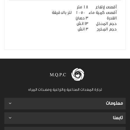
أقصى إرتفاع
18 متر
أقصى كمية ماء
1050 لتر بالدقيقة
القدرة
3 حصان
حجم المدخل
3ا انش
حجم المخرج
3 انش
تجارة المعدات الصناعية والزراعية ومضخات المياه
معلومات
تابعنا