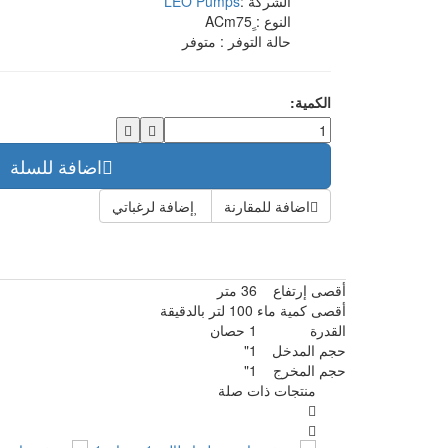
الشركة :
LEO Pumps
النوع :
ِِACm75
حالة التوفر :
متوفر
الكمية:
اضافة للسلة
اضافة للمقارنة
إضافة لرغباتي
أقصى إرتفاع
36 متر
أقصى كمية ماء
100 لتر بالدقيقة
القدرة
1 حصان
حجم المدخل
1"
حجم المخرج
1"
منتجات ذات صلة