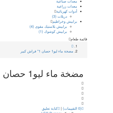
معدات صناعية
معدات زراعية
أدوات كهربائية
دريلات (3)
برابيش وخراطيم
برابيش بلاستيك مقوى (4)
برابيش كوشوك (1)
قائمة طعام
مضخة ماء ليو1 حصان 1" فراش كبير
مضخة ماء ليو1 حصان 1" فراش كبير
(0 التقييمات)
|
كتابة تعليق