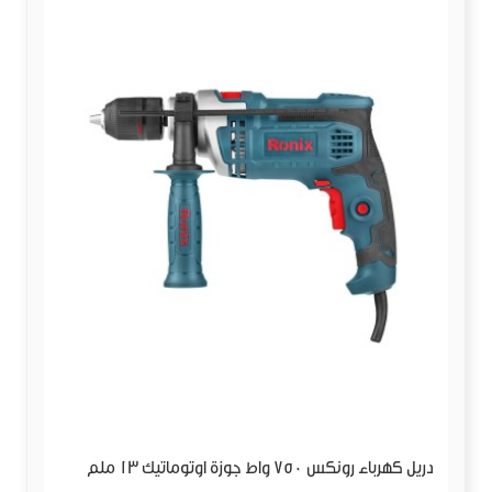
دريل كهرباء رونكس 750 واط جوزة اوتوماتيك 13 ملم