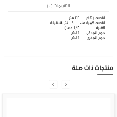
التقييمات (0)
أقصى إرتفاع
22 متر
أقصى كمية ماء
80 لتر بالدقيقة
القدرة
1/2 حصان
حجم المدخل
1انش
حجم المخرج
1انش
منتجات ذات صلة