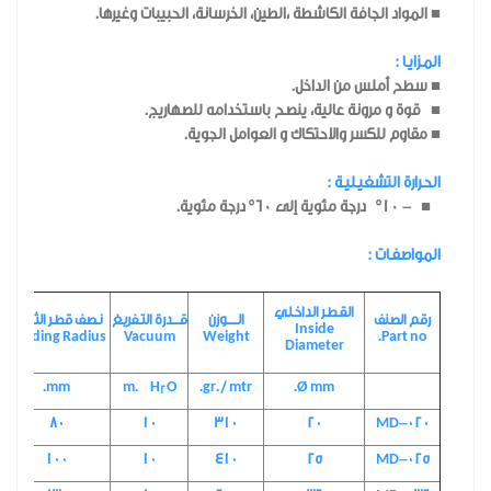
■ المواد الجافة الكاشطة ،الطين، الخرسانة، الحبيبات وغيرها.
المـزايـا :
■ سطح أملس من الداخل.
■ قوة و مرونة عالية، ينصح باستخدامه للصهاريج.
■ مقاوم للكسر والاحتكاك و العوامل الجوية.
الحـرارة التشغيـليـة :
■ - °10 درجة مئوية إلى 60° درجة مئوية.
المواصفـات :
القـطـر الداخـلي
رقم الصنف
الـــــوزن
قـــدرة التـفريـغ
نـصف قطـر الثـنــي
Inside
Bending Radius
Vacuum
Weight
Part no.
Diameter
mm.
m. H
O
gr. / mtr.
Ø mm.
2
80
10
310
20
MD-020
100
10
410
25
MD-025