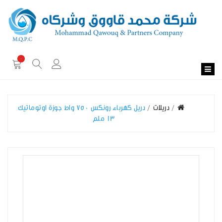
0
دريلات
دريل كهرباء رونكس 750 واط جوزة اوتوماتيك
13 ملم